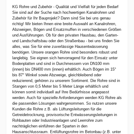
KG Rohre und Zubehör - Qualität und Vielfalt für jeden Bedarf
Sie sind auf der Suche nach hochwertigen Kanalrohren und
Zubehör für Ihr Bauprojekt? Dann sind Sie bei uns genau
richtig! Wir bieten Ihnen eine breite Auswahl an Kanalrohren,
Abzweigen, Bögen und Ersatzmuffen in verschiedenen Größen
und Ausführungen. Ob für den privaten Hausbau, den Garten-
und Landschaftsbau oder den Straßenbau - bei uns finden Sie
alles, was Sie für eine zuverlässige Hausentwässerung
benötigen. Unsere orangen Rohre sind besonders robust und
langlebig. Sie eignen sich hervorragend für den Einsatz unter
Bodenplatten und sind in Durchmessern von DN100 mm
(innen) bis DN400 mm (innen) erhältlich. Auch Bögen im 15°
bis 87° Winkel sowie Abzweige, gleichbleibend oder
reduzierend, gehören zu unserem Sortiment. Die Rohre sind in
Stangen von 0,5 Meter bis 5 Meter Länge erhältlich und
können somit individuell auf Ihre Bedürfnisse angepasst
werden. Auch für spezielle Anforderungen werden KG Rohre als
die passenden Lösungen wahrgenommen. So nutzen unsere
Kunden die Rohre z.B. als Lüftungsleitungen für die
Getreidetrocknung, provisorische Entwässerungsleitungen in
Rohbauten oder Industrieanlagen und Leerrohre zum
nachträglichen einführen der Sparten in den
Hausanschlussraum. Entlüftungsrohre im Betonbau (z.B. unter