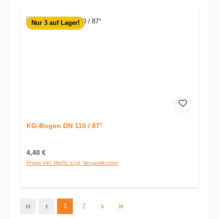
Nur 3 auf Lager!
KG-Bogen DN 110 / 87°
Regulärer Preis:
4,40 €
Preise inkl. MwSt. zzgl. Versandkosten
Seite
Seite
1
2