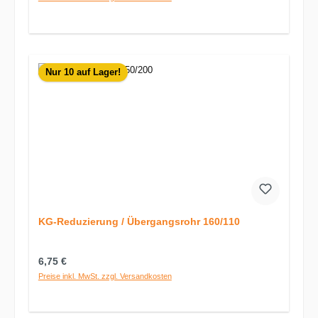
Nur 10 auf Lager!
KG-Reduzierung / Übergangsrohr 160/110
Regulärer Preis:
6,75 €
Preise inkl. MwSt. zzgl. Versandkosten