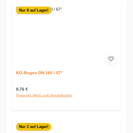
Nur 8 auf Lager!
KG-Bogen DN 160 / 67°
Regulärer Preis:
8,76 €
Preise inkl. MwSt. zzgl. Versandkosten
Nur 2 auf Lager!