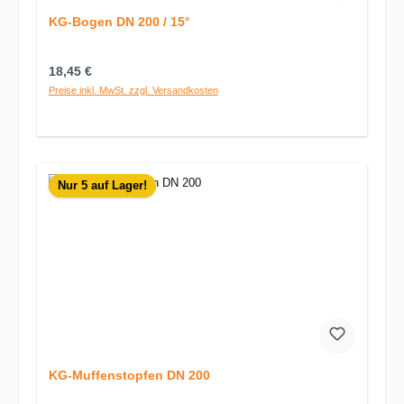
KG-Bogen DN 200 / 15°
Regulärer Preis:
18,45 €
Preise inkl. MwSt. zzgl. Versandkosten
Nur 5 auf Lager!
KG-Muffenstopfen DN 200