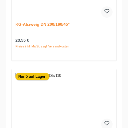
KG-Abzweig DN 200/160/45°
Regulärer Preis:
23,55 €
Preise inkl. MwSt. zzgl. Versandkosten
Nur 5 auf Lager!