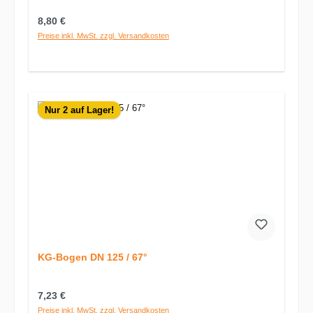
Regulärer Preis:
8,80 €
Preise inkl. MwSt. zzgl. Versandkosten
Nur 2 auf Lager!
KG-Bogen DN 125 / 67°
Regulärer Preis:
7,23 €
Preise inkl. MwSt. zzgl. Versandkosten