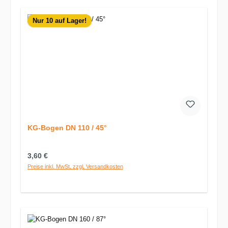
Nur 10 auf Lager!
KG-Bogen DN 110 / 45°
Regulärer Preis:
3,60 €
Preise inkl. MwSt. zzgl. Versandkosten