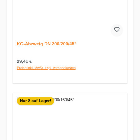
KG-Abzweig DN 200/200/45°
Regulärer Preis:
29,41 €
Preise inkl. MwSt. zzgl. Versandkosten
Nur 8 auf Lager!