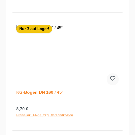
Nur 3 auf Lager!
KG-Bogen DN 160 / 45°
Regulärer Preis:
8,70 €
Preise inkl. MwSt. zzgl. Versandkosten