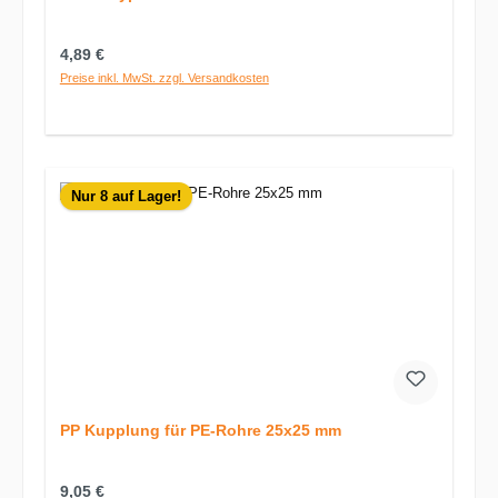
Regulärer Preis:
4,89 €
Preise inkl. MwSt. zzgl. Versandkosten
Nur 8 auf Lager!
PP Kupplung für PE-Rohre 25x25 mm
Regulärer Preis:
9,05 €