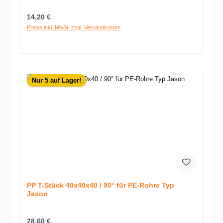
Regulärer Preis:
14,20 €
Preise inkl. MwSt. zzgl. Versandkosten
Nur 5 auf Lager!
PP T-Stück 40x40x40 / 90° für PE-Rohre Typ
Jason
Regulärer Preis:
28,60 €