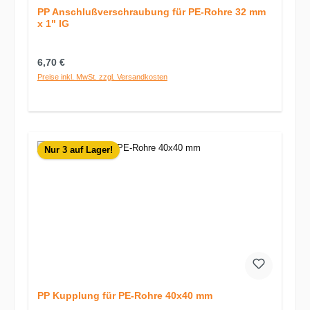
PP Anschlußverschraubung für PE-Rohre 32 mm
x 1" IG
Regulärer Preis:
6,70 €
Preise inkl. MwSt. zzgl. Versandkosten
Nur 3 auf Lager!
PP Kupplung für PE-Rohre 40x40 mm