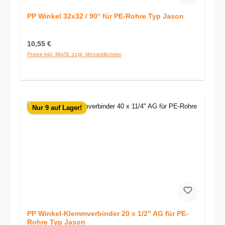
PP Winkel 32x32 / 90° für PE-Rohre Typ Jason
Regulärer Preis:
10,55 €
Preise inkl. MwSt. zzgl. Versandkosten
Nur 9 auf Lager!
PP Winkel-Klemmverbinder 20 x 1/2" AG für PE-
Rohre Typ Jason