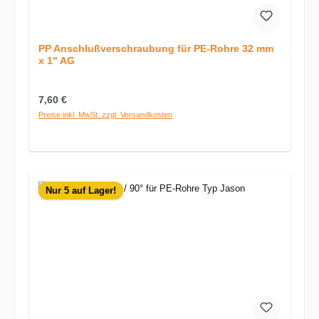
PP Anschlußverschraubung für PE-Rohre 32 mm
x 1" AG
Regulärer Preis:
7,60 €
Preise inkl. MwSt. zzgl. Versandkosten
Nur 5 auf Lager!