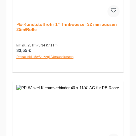
PE-Kunststoffrohr 1" Trinkwasser 32 mm aussen
25m/Rolle
Inhalt:
25 lfm
(3,34 € / 1 lfm)
Regulärer Preis:
83,55 €
Preise inkl. MwSt. zzgl. Versandkosten