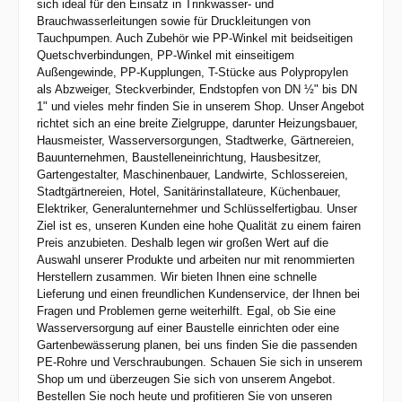
sich ideal für den Einsatz in Trinkwasser- und
Brauchwasserleitungen sowie für Druckleitungen von
Tauchpumpen. Auch Zubehör wie PP-Winkel mit beidseitigen
Quetschverbindungen, PP-Winkel mit einseitigem
Außengewinde, PP-Kupplungen, T-Stücke aus Polypropylen
als Abzweiger, Steckverbinder, Endstopfen von DN ½" bis DN
1" und vieles mehr finden Sie in unserem Shop. Unser Angebot
richtet sich an eine breite Zielgruppe, darunter Heizungsbauer,
Hausmeister, Wasserversorgungen, Stadtwerke, Gärtnereien,
Bauunternehmen, Baustelleneinrichtung, Hausbesitzer,
Gartengestalter, Maschinenbauer, Landwirte, Schlossereien,
Stadtgärtnereien, Hotel, Sanitärinstallateure, Küchenbauer,
Elektriker, Generalunternehmer und Schlüsselfertigbau. Unser
Ziel ist es, unseren Kunden eine hohe Qualität zu einem fairen
Preis anzubieten. Deshalb legen wir großen Wert auf die
Auswahl unserer Produkte und arbeiten nur mit renommierten
Herstellern zusammen. Wir bieten Ihnen eine schnelle
Lieferung und einen freundlichen Kundenservice, der Ihnen bei
Fragen und Problemen gerne weiterhilft. Egal, ob Sie eine
Wasserversorgung auf einer Baustelle einrichten oder eine
Gartenbewässerung planen, bei uns finden Sie die passenden
PE-Rohre und Verschraubungen. Schauen Sie sich in unserem
Shop um und überzeugen Sie sich von unserem Angebot.
Bestellen Sie noch heute und profitieren Sie von unseren