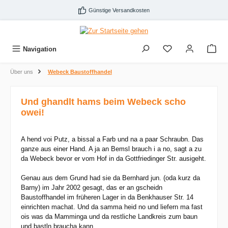
Zum Hauptinhalt springen
Günstige Versandkosten
Navigation
Über uns
Webeck Baustoffhandel
Und ghandlt hams beim Webeck scho
owei!
A hend voi Putz, a bissal a Farb und na a paar Schraubn. Das
ganze aus einer Hand. A ja an Bemsl brauch i a no, sagt a zu
da Webeck bevor er vom Hof in da Gottfriedinger Str. ausigeht.
Genau aus dem Grund had sie da Bernhard jun. (oda kurz da
Barny) im Jahr 2002 gesagt, das er an gscheidn
Baustoffhandel im früheren Lager in da Benkhauser Str. 14
einrichten machat. Und da samma heid no und liefern ma fast
ois was da Mamminga und da restliche Landkreis zum baun
und bastln braucha kann.