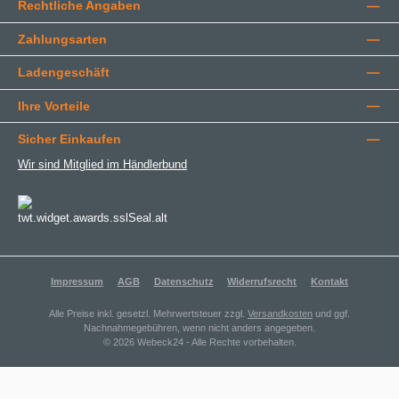
Rechtliche Angaben
Zahlungsarten
Ladengeschäft
Ihre Vorteile
Sicher Einkaufen
Wir sind Mitglied im Händlerbund
Impressum
AGB
Datenschutz
Widerrufsrecht
Kontakt
Alle Preise inkl. gesetzl. Mehrwertsteuer zzgl.
Versandkosten
und ggf.
Nachnahmegebühren, wenn nicht anders angegeben.
© 2026 Webeck24 - Alle Rechte vorbehalten.