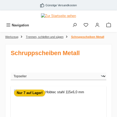
Zum Hauptinhalt springen
Günstige Versandkosten
Navigation
Werkzeug
Trennen, schleifen und sägen
Schruppscheiben Metall
Schruppscheiben Metall
Nur 7 auf Lager!