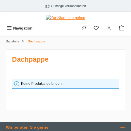
Zum Hauptinhalt springen
Günstige Versandkosten
Navigation
Baustoffe
Dachpappe
Dachpappe
Keine Produkte gefunden.
Wir beraten Sie gerne