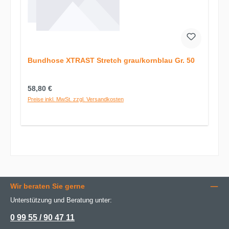
Bundhose XTRAST Stretch grau/kornblau Gr. 50
Regulärer Preis:
58,80 €
Preise inkl. MwSt. zzgl. Versandkosten
Wir beraten Sie gerne
Unterstützung und Beratung unter:
0 99 55 / 90 47 11