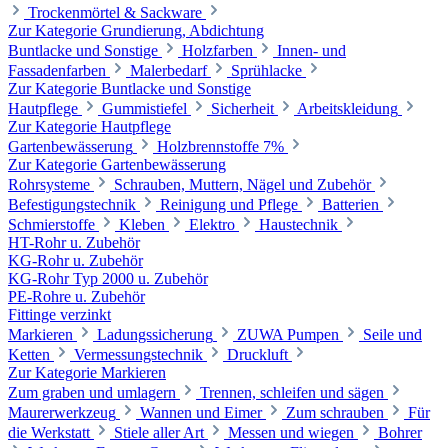
Trockenmörtel & Sackware
Zur Kategorie Grundierung, Abdichtung
Buntlacke und Sonstige
Holzfarben
Innen- und
Fassadenfarben
Malerbedarf
Sprühlacke
Zur Kategorie Buntlacke und Sonstige
Hautpflege
Gummistiefel
Sicherheit
Arbeitskleidung
Zur Kategorie Hautpflege
Gartenbewässerung
Holzbrennstoffe 7%
Zur Kategorie Gartenbewässerung
Rohrsysteme
Schrauben, Muttern, Nägel und Zubehör
Befestigungstechnik
Reinigung und Pflege
Batterien
Schmierstoffe
Kleben
Elektro
Haustechnik
HT-Rohr u. Zubehör
KG-Rohr u. Zubehör
KG-Rohr Typ 2000 u. Zubehör
PE-Rohre u. Zubehör
Fittinge verzinkt
Markieren
Ladungssicherung
ZUWA Pumpen
Seile und
Ketten
Vermessungstechnik
Druckluft
Zur Kategorie Markieren
Zum graben und umlagern
Trennen, schleifen und sägen
Maurerwerkzeug
Wannen und Eimer
Zum schrauben
Für
die Werkstatt
Stiele aller Art
Messen und wiegen
Bohrer