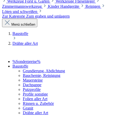
Werkzeug Forst u. Garten
Werkzeuge Fliesenleger
Zimmermannswerkzeug
Kinder Handgeräte
Reinigen
Löten und schweißen
Zur Kategorie Zum graben und umlagern
Menü schließen
Baustoffe
Drähte aller Art
%Sonderpreise%
Baustoffe
Grundierung, Abdichtung
Bauchemie, Reinigung
Mauersteine
Dachpappe
Putzprofile
Profile sonstige
Folien aller Art
Rinnen u. Zubehör
Granit
Drähte aller Art