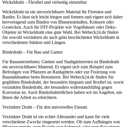
Wickeldraht – Flexibel und vielseitig einsetzbar
Wickeldraht ist ein unverzichtbares Material für Floristen und
Bastler. Er lässt sich leicht biegen und formen und eignet sich daher
hervorragend zum Binden von Blumensträußen, Kränzen oder
Gestecken. Auch für DIY-Projekte wie Vogelhäuser oder Deko-
Objekte ist Wickeldraht eine gute Wahl. Bei Webeck24.de finden
Sie sowohl verzinkten als auch grün beschichteten Wickeldraht in
verschiedenen Stärken und Längen.
Bindedraht – Für Bau und Garten
Für Bauunternehmer, Gärtner und Stadtgärtnereien ist Bindedraht
ein unverzichtbares Material. Er eignet sich zum Beispiel zum
Befestigen von Pflanzen an Rankgittern oder zur Fixierung von
Baustahlmatten beim Betonieren. Bei Webeck24.de finden Sie
geglühten Bindedraht, der besonders biegsam und flexibel ist, sowie
verzinkten Bindedraht, der besonders widerstandsfähig gegen
Korrosion ist. Auch Bindedrahtröllchen haben wir im Angebot, um
Ihnen die Arbeit zu erleichtern.
Verzinkter Draht – Für den universellen Einsatz
Verzinkter Draht ist ein echter Allrounder und kann für viele
verschiedene Zwecke eingesetzt werden. Ob zum Aufhängen von
Pflanzenampeln, zum Basteln von Schmuck oder zum Reparieren