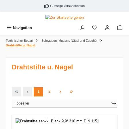
Zum Hauptinhalt springen
Günstige Versandkosten
Navigation
Technischer Bedarf
Schrauben, Muttern, Nägel und Zubehör
Drahtstifte u. Nägel
Drahtstifte u. Nägel
Seite
Seite
1
2