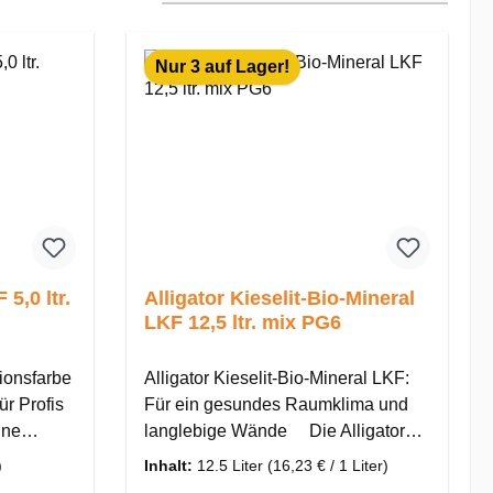
Nur 3 auf Lager!
r.
Alligator Kieselit-Bio-Mineral
LKF 12,5 ltr. mix PG6
ionsfarbe
Alligator Kieselit-Bio-Mineral LKF:
ür Profis
Für ein gesundes Raumklima und
ine
langlebige Wände Die Alligator
Kieselit-Bio-Mineral LKF in 12,5
)
Inhalt:
12.5 Liter
(16,23 € / 1 Liter)
es
Litern ist die ideale Wahl für alle