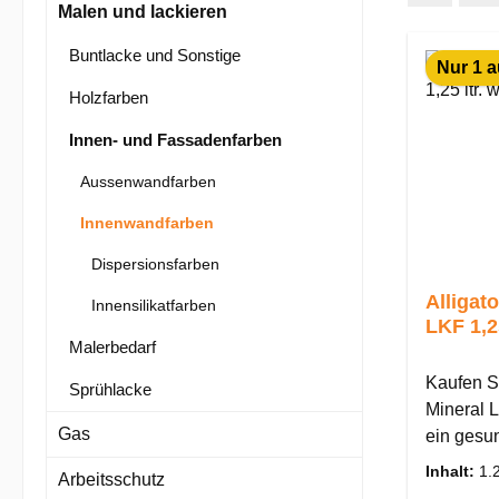
Malen und lackieren
Buntlacke und Sonstige
Nur 1 a
Holzfarben
Innen- und Fassadenfarben
Aussenwandfarben
Innenwandfarben
Dispersionsfarben
Alligato
Innensilikatfarben
Malerbedarf
Kaufen Si
Sprühlacke
Mineral L
Gas
ein gesundes Raum
Alligator
Inhalt:
1.
Arbeitsschutz
der Farbe