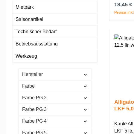
Reguläre
18,45 €
Lösung f
Mietpark
Untergrü
Preise ink
verarbeitungsfe
Saisonartikel
Silikat-I
Technischer Bedarf
Standard
und Nassabriebklasse 2. Besonders
Betriebsausstattung
geeignet 
Konservierungs
Werkzeug
auf natü
und Pilzbef
Hersteller
Eigensch
beeindruc
Farbe
diffusionsfähig, 
Farbe PG 2
angeneh
Alligato
sich idea
LKF 
Farbe PG 3
Zudem ist sie
desinfekt
Farbe PG 4
Kaufe All
lösemitte
LKF 5 ltr.
Farbe PG 5
sowie frei von foggingakti