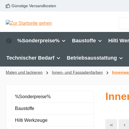
Günstige Versandkosten
m Hauptinhalt springen
Zur Suche springen
Zur Hauptnavigation springen
%Sonderpreise%
Baustoffe
Hilti We
Technischer Bedarf
Betriebsausstattung
Malen und lackieren
Innen- und Fassadenfarben
Innenwa
Inne
%Sonderpreise%
Baustoffe
Hilti Werkzeuge