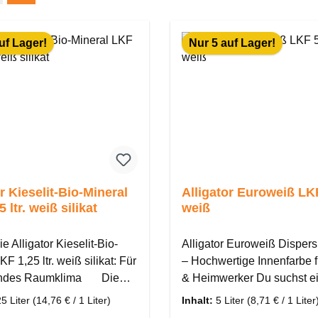
uf Lager!
Nur 5 auf Lager!
r Kieselit-Bio-Mineral
Alligator Euroweiß LKF 5,0 lt
LKF 1,25 ltr. weiß silikat
weiß
e Alligator Kieselit-Bio-
Alligator Euroweiß Dispers
KF 1,25 ltr. weiß silikat: Für
– Hochwertige Innenfarbe f
klima Die
& Heimwerker Du suchst e
 Kieselit-Bio-Mineral LKF in
zuverlässige, hochwertige
25 Liter
(14,76 € / 1 Liter)
Inhalt:
5 Liter
(8,71 € / 1 Liter
 Weiß-Silikat ist die ideale
Innenfarbe für dein nächst