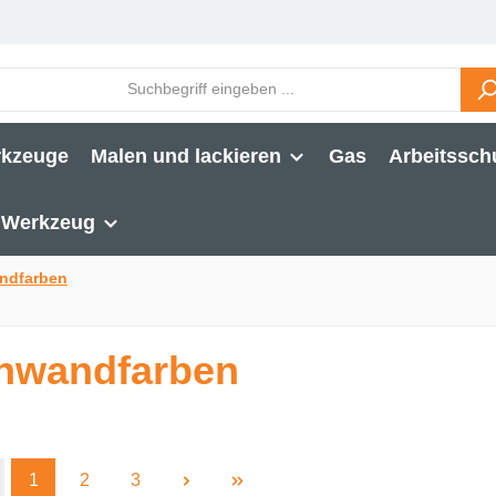
rkzeuge
Malen und lackieren
Gas
Arbeitssch
Werkzeug
ndfarben
nwandfarben
Seite
Seite
Seite
1
2
3