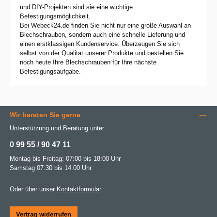
und DIY-Projekten sind sie eine wichtige
Befestigungsmöglichkeit.
Bei Webeck24.de finden Sie nicht nur eine große Auswahl an
Blechschrauben, sondern auch eine schnelle Lieferung und
einen erstklassigen Kundenservice. Überzeugen Sie sich
selbst von der Qualität unserer Produkte und bestellen Sie
noch heute Ihre Blechschrauben für Ihre nächste
Befestigungsaufgabe.
Wir beraten Sie gerne
Unterstützung und Beratung unter:
0 99 55 / 90 47 11
Montag bis Freitag: 07:00 bis 18:00 Uhr
Samstag 07:30 bis 14:00 Uhr
Oder über unser
Kontaktformular
.
Vertrag widerrufen