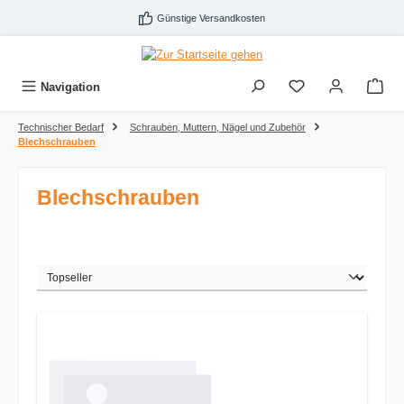
Zum Hauptinhalt springen
Günstige Versandkosten
Navigation
Technischer Bedarf
Schrauben, Muttern, Nägel und Zubehör
Blechschrauben
Blechschrauben