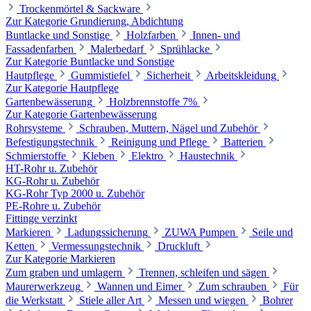
Trockenmörtel & Sackware
Zur Kategorie Grundierung, Abdichtung
Buntlacke und Sonstige
Holzfarben
Innen- und
Fassadenfarben
Malerbedarf
Sprühlacke
Zur Kategorie Buntlacke und Sonstige
Hautpflege
Gummistiefel
Sicherheit
Arbeitskleidung
Zur Kategorie Hautpflege
Gartenbewässerung
Holzbrennstoffe 7%
Zur Kategorie Gartenbewässerung
Rohrsysteme
Schrauben, Muttern, Nägel und Zubehör
Befestigungstechnik
Reinigung und Pflege
Batterien
Schmierstoffe
Kleben
Elektro
Haustechnik
HT-Rohr u. Zubehör
KG-Rohr u. Zubehör
KG-Rohr Typ 2000 u. Zubehör
PE-Rohre u. Zubehör
Fittinge verzinkt
Markieren
Ladungssicherung
ZUWA Pumpen
Seile und
Ketten
Vermessungstechnik
Druckluft
Zur Kategorie Markieren
Zum graben und umlagern
Trennen, schleifen und sägen
Maurerwerkzeug
Wannen und Eimer
Zum schrauben
Für
die Werkstatt
Stiele aller Art
Messen und wiegen
Bohrer