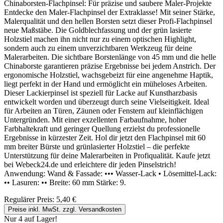
Chinaborsten-Flachpinsel: Für präzise und saubere Maler-Projekte
Entdecke den Maler-Flachpinsel der Extraklasse! Mit seiner Stärke,
Malerqualität und den hellen Borsten setzt dieser Profi-Flachpinsel
neue Maßstäbe. Die Goldblechfassung und der grün lasierte
Holzstiel machen ihn nicht nur zu einem optischen Highlight,
sondern auch zu einem unverzichtbaren Werkzeug für deine
Malerarbeiten. Die sichtbare Borstenlänge von 45 mm und die helle
Chinaborste garantieren präzise Ergebnisse bei jedem Anstrich. Der
ergonomische Holzstiel, wachsgebeizt für eine angenehme Haptik,
liegt perfekt in der Hand und ermöglicht ein müheloses Arbeiten.
Dieser Lackierpinsel ist speziell für Lacke auf Kunstharzbasis
entwickelt worden und überzeugt durch seine Vielseitigkeit. Ideal
für Arbeiten an Türen, Zäunen oder Fenstern auf kleinflächigen
Untergründen. Mit einer exzellenten Farbaufnahme, hoher
Farbhaltekraft und geringer Quellung erzielst du professionelle
Ergebnisse in kürzester Zeit. Hol dir jetzt den Flachpinsel mit 60
mm breiter Bürste und grünlasierter Holzstiel – die perfekte
Unterstützung für deine Malerarbeiten in Profiqualität. Kaufe jetzt
bei Webeck24.de und erleichtere dir jeden Pinselstrich!
Anwendung: Wand & Fassade: ••• Wasser-Lack • Lösemittel-Lack:
•• Lasuren: •• Breite: 60 mm Stärke: 9.
Regulärer Preis:
5,40 €
Preise inkl. MwSt. zzgl. Versandkosten
Nur 4 auf Lager!