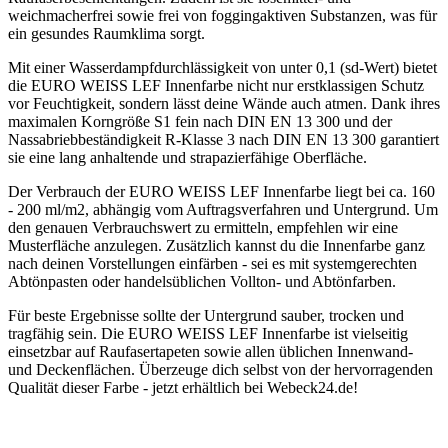
weichmacherfrei sowie frei von foggingaktiven Substanzen, was für
ein gesundes Raumklima sorgt.
Mit einer Wasserdampfdurchlässigkeit von unter 0,1 (sd-Wert) bietet
die EURO WEISS LEF Innenfarbe nicht nur erstklassigen Schutz
vor Feuchtigkeit, sondern lässt deine Wände auch atmen. Dank ihres
maximalen Korngröße S1 fein nach DIN EN 13 300 und der
Nassabriebbeständigkeit R-Klasse 3 nach DIN EN 13 300 garantiert
sie eine lang anhaltende und strapazierfähige Oberfläche.
Der Verbrauch der EURO WEISS LEF Innenfarbe liegt bei ca. 160
- 200 ml/m2, abhängig vom Auftragsverfahren und Untergrund. Um
den genauen Verbrauchswert zu ermitteln, empfehlen wir eine
Musterfläche anzulegen. Zusätzlich kannst du die Innenfarbe ganz
nach deinen Vorstellungen einfärben - sei es mit systemgerechten
Abtönpasten oder handelsüblichen Vollton- und Abtönfarben.
Für beste Ergebnisse sollte der Untergrund sauber, trocken und
tragfähig sein. Die EURO WEISS LEF Innenfarbe ist vielseitig
einsetzbar auf Raufasertapeten sowie allen üblichen Innenwand-
und Deckenflächen. Überzeuge dich selbst von der hervorragenden
Qualität dieser Farbe - jetzt erhältlich bei Webeck24.de!