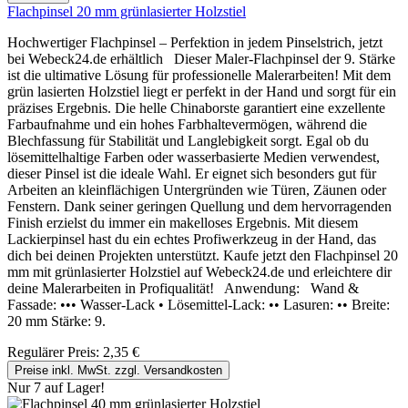
Flachpinsel 20 mm grünlasierter Holzstiel
Hochwertiger Flachpinsel – Perfektion in jedem Pinselstrich, jetzt
bei Webeck24.de erhältlich Dieser Maler-Flachpinsel der 9. Stärke
ist die ultimative Lösung für professionelle Malerarbeiten! Mit dem
grün lasierten Holzstiel liegt er perfekt in der Hand und sorgt für ein
präzises Ergebnis. Die helle Chinaborste garantiert eine exzellente
Farbaufnahme und ein hohes Farbhaltevermögen, während die
Blechfassung für Stabilität und Langlebigkeit sorgt. Egal ob du
lösemittelhaltige Farben oder wasserbasierte Medien verwendest,
dieser Pinsel ist die ideale Wahl. Er eignet sich besonders gut für
Arbeiten an kleinflächigen Untergründen wie Türen, Zäunen oder
Fenstern. Dank seiner geringen Quellung und dem hervorragenden
Finish erzielst du immer ein makelloses Ergebnis. Mit diesem
Lackierpinsel hast du ein echtes Profiwerkzeug in der Hand, das
dich bei deinen Projekten unterstützt. Kaufe jetzt den Flachpinsel 20
mm mit grünlasierter Holzstiel auf Webeck24.de und erleichtere dir
deine Malerarbeiten in Profiqualität! Anwendung: Wand &
Fassade: ••• Wasser-Lack • Lösemittel-Lack: •• Lasuren: •• Breite:
20 mm Stärke: 9.
Regulärer Preis:
2,35 €
Preise inkl. MwSt. zzgl. Versandkosten
Nur 7 auf Lager!