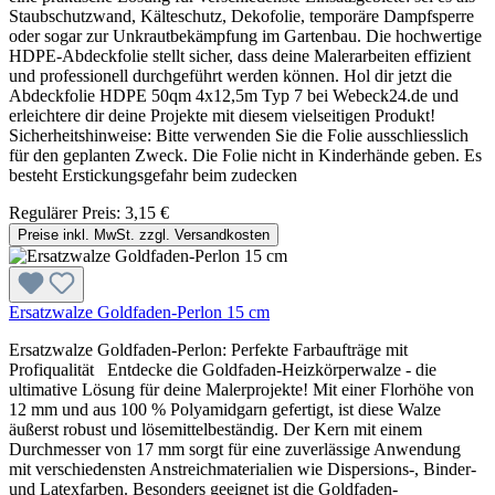
Staubschutzwand, Kälteschutz, Dekofolie, temporäre Dampfsperre
oder sogar zur Unkrautbekämpfung im Gartenbau. Die hochwertige
HDPE-Abdeckfolie stellt sicher, dass deine Malerarbeiten effizient
und professionell durchgeführt werden können. Hol dir jetzt die
Abdeckfolie HDPE 50qm 4x12,5m Typ 7 bei Webeck24.de und
erleichtere dir deine Projekte mit diesem vielseitigen Produkt!
Sicherheitshinweise: Bitte verwenden Sie die Folie ausschliesslich
für den geplanten Zweck. Die Folie nicht in Kinderhände geben. Es
besteht Erstickungsgefahr beim zudecken
Regulärer Preis:
3,15 €
Preise inkl. MwSt. zzgl. Versandkosten
Ersatzwalze Goldfaden-Perlon 15 cm
Ersatzwalze Goldfaden-Perlon: Perfekte Farbaufträge mit
Profiqualität Entdecke die Goldfaden-Heizkörperwalze - die
ultimative Lösung für deine Malerprojekte! Mit einer Florhöhe von
12 mm und aus 100 % Polyamidgarn gefertigt, ist diese Walze
äußerst robust und lösemittelbeständig. Der Kern mit einem
Durchmesser von 17 mm sorgt für eine zuverlässige Anwendung
mit verschiedensten Anstreichmaterialien wie Dispersions-, Binder-
und Latexfarben. Besonders geeignet ist die Goldfaden-