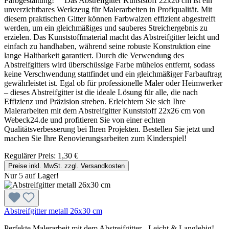
Farbgestaltung! Das Abstreifgitter Kunststoff 22x26 cm ist ein
unverzichtbares Werkzeug für Malerarbeiten in Profiqualität. Mit
diesem praktischen Gitter können Farbwalzen effizient abgestreift
werden, um ein gleichmäßiges und sauberes Streichergebnis zu
erzielen. Das Kunststoffmaterial macht das Abstreifgitter leicht und
einfach zu handhaben, während seine robuste Konstruktion eine
lange Haltbarkeit garantiert. Durch die Verwendung des
Abstreifgitters wird überschüssige Farbe mühelos entfernt, sodass
keine Verschwendung stattfindet und ein gleichmäßiger Farbauftrag
gewährleistet ist. Egal ob für professionelle Maler oder Heimwerker
– dieses Abstreifgitter ist die ideale Lösung für alle, die nach
Effizienz und Präzision streben. Erleichtern Sie sich Ihre
Malerarbeiten mit dem Abstreifgitter Kunststoff 22x26 cm von
Webeck24.de und profitieren Sie von einer echten
Qualitätsverbesserung bei Ihren Projekten. Bestellen Sie jetzt und
machen Sie Ihre Renovierungsarbeiten zum Kinderspiel!
Regulärer Preis:
1,30 €
Preise inkl. MwSt. zzgl. Versandkosten
Nur 5 auf Lager!
Abstreifgitter metall 26x30 cm
Perfekte Malerarbeit mit dem Abstreifgitter - Leicht & Langlebig!