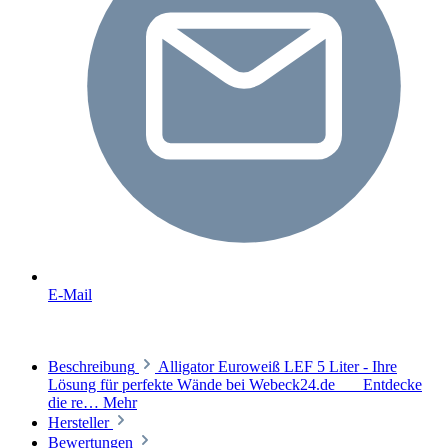
E-Mail
Beschreibung
Alligator Euroweiß LEF 5 Liter - Ihre
Lösung für perfekte Wände bei Webeck24.de Entdecke
die re…
Mehr
Hersteller
Bewertungen