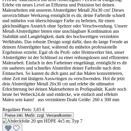
Erlebe ein neues Level an Effizienz und Präzision bei deinen
Malerarbeiten mit unserem Abstreifgitter Metall 26x30 cm! Dieses
unverzichtbare Werkzeug ermöglicht es dir, deine Farbrolle schnell
und mühelos von überschüssiger Farbe zu befreien, für einen
gleichmäßigen Anstrich ohne Spritzer oder Verschwendung. Unsere
Metall-Abstreifgitter bieten eine unschlagbare Kombination aus
Stabilität und Langlebigkeit, dank des hochwertigen verzinkten
Welldrahts. Das robuste Design sorgt dafür, dass du lange Freude an
deinem Abstreifgitter hast, während du mühelos professionelle
Ergebnisse erzielst. Egal ob du Profi- oder Heimwerker bist, unser
Abstreifgitter ist der Schlüssel zu einer reibungslosen und effizienten
Malerarbeit. Einfach in den Farbeimer eingehängt, ermöglicht es dir
ein sauberes und schnelles Abstreifen deiner Farbrolle nach dem
Eintauchen. So kannst du dich ganz auf das Malen konzentrieren,
ohne Zeit mit lästigem Auswringen zu verschwenden. Hol dir jetzt
dein Abstreifgitter Metall 26x30 cm und erlebe die ultimative
Erleichterung bei deinen Malerarbeiten in Profiqualität. Kaufe noch
heute bei Webeck24.de und entdecke, wie einfach und effektiv
Malen sein kann! aus verzinktem Draht Größe: 260 x 300 mm
Regulärer Preis:
3,65 €
Preise inkl. MwSt. zzgl. Versandkosten