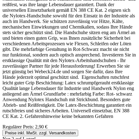
reißfest, was ihre lange Lebensdauer garantiert. Dank der
universellen Einsetzbarkeit gemäß EN 388 CE Kat. 2 eignen sich
die Nylotex-Handschuhe sowohl für den Einsatz in der Industrie als
auch im Handwerk. Sie schützen zuverlässig vor Hitze, Kälte,
mechanischen Einwirkungen und Chemikalien, sodass Ihre Hände
stets sicher geschützt sind. Die Handschuhe sitzen eng am Ärmel an
und bieten einen guten Grip, was Ihnen zusätzliche Sicherheit bei
verschiedenen Arbeitsprozessen wie Flexen, Schleifen oder Löten
gibt. Die mehrfarbige Gestaltung in Rot-Schwarz macht sie nicht
nur funktional, sondern auch optisch ansprechend. Investieren Sie in
erstklassige Qualität mit den Nylotex-Arbeitshandschuhen - Ihr
zuverlässiger Partner für jede Herausforderung! Erwerben Sie sie
jetzt günstig bei Webeck24.de und sorgen Sie dafür, dass Ihre
Hände jederzeit optimal geschützt sind. Eigenschaften rutschfest
leicht guter Grip Beschichtung: Latex schrumpfgerauht erstklassige
Qualität lange Lebensdauer für Industrie und Handwerk Nylon eng
anliegend am Ärmel Grundfarbe : mehrfarbig Farbe: Rot- schwarz
Anwendung Nylotex Handschuh mit Strickbund. Besonders gute
Abrieb- und Reißfestigkeit. Die Latex-Beschichtung garantiert ein
rutschfreies und sicheres Arbeiten. Universell einsetzbar, EN 388
CE Kat. 2. Gefahrenhinweise keine bekannten Gefahren
Regulärer Preis:
2,90 €
Preise inkl. MwSt. zzgl. Versandkosten
Nur 2 auf Lager!