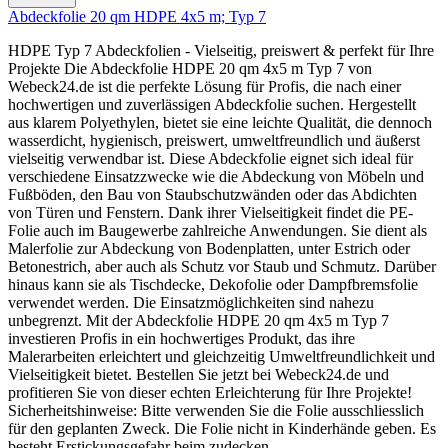
Abdeckfolie 20 qm HDPE 4x5 m; Typ 7
HDPE Typ 7 Abdeckfolien - Vielseitig, preiswert & perfekt für Ihre
Projekte Die Abdeckfolie HDPE 20 qm 4x5 m Typ 7 von
Webeck24.de ist die perfekte Lösung für Profis, die nach einer
hochwertigen und zuverlässigen Abdeckfolie suchen. Hergestellt
aus klarem Polyethylen, bietet sie eine leichte Qualität, die dennoch
wasserdicht, hygienisch, preiswert, umweltfreundlich und äußerst
vielseitig verwendbar ist. Diese Abdeckfolie eignet sich ideal für
verschiedene Einsatzzwecke wie die Abdeckung von Möbeln und
Fußböden, den Bau von Staubschutzwänden oder das Abdichten
von Türen und Fenstern. Dank ihrer Vielseitigkeit findet die PE-
Folie auch im Baugewerbe zahlreiche Anwendungen. Sie dient als
Malerfolie zur Abdeckung von Bodenplatten, unter Estrich oder
Betonestrich, aber auch als Schutz vor Staub und Schmutz. Darüber
hinaus kann sie als Tischdecke, Dekofolie oder Dampfbremsfolie
verwendet werden. Die Einsatzmöglichkeiten sind nahezu
unbegrenzt. Mit der Abdeckfolie HDPE 20 qm 4x5 m Typ 7
investieren Profis in ein hochwertiges Produkt, das ihre
Malerarbeiten erleichtert und gleichzeitig Umweltfreundlichkeit und
Vielseitigkeit bietet. Bestellen Sie jetzt bei Webeck24.de und
profitieren Sie von dieser echten Erleichterung für Ihre Projekte!
Sicherheitshinweise: Bitte verwenden Sie die Folie ausschliesslich
für den geplanten Zweck. Die Folie nicht in Kinderhände geben. Es
besteht Erstickungsgefahr beim zudecken