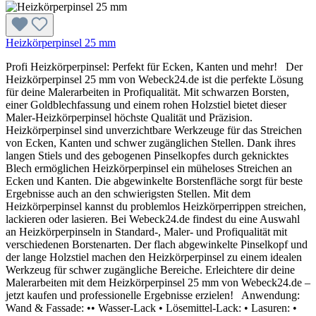
Heizkörperpinsel 25 mm
Profi Heizkörperpinsel: Perfekt für Ecken, Kanten und mehr! Der
Heizkörperpinsel 25 mm von Webeck24.de ist die perfekte Lösung
für deine Malerarbeiten in Profiqualität. Mit schwarzen Borsten,
einer Goldblechfassung und einem rohen Holzstiel bietet dieser
Maler-Heizkörperpinsel höchste Qualität und Präzision.
Heizkörperpinsel sind unverzichtbare Werkzeuge für das Streichen
von Ecken, Kanten und schwer zugänglichen Stellen. Dank ihres
langen Stiels und des gebogenen Pinselkopfes durch geknicktes
Blech ermöglichen Heizkörperpinsel ein müheloses Streichen an
Ecken und Kanten. Die abgewinkelte Borstenfläche sorgt für beste
Ergebnisse auch an den schwierigsten Stellen. Mit dem
Heizkörperpinsel kannst du problemlos Heizkörperrippen streichen,
lackieren oder lasieren. Bei Webeck24.de findest du eine Auswahl
an Heizkörperpinseln in Standard-, Maler- und Profiqualität mit
verschiedenen Borstenarten. Der flach abgewinkelte Pinselkopf und
der lange Holzstiel machen den Heizkörperpinsel zu einem idealen
Werkzeug für schwer zugängliche Bereiche. Erleichtere dir deine
Malerarbeiten mit dem Heizkörperpinsel 25 mm von Webeck24.de –
jetzt kaufen und professionelle Ergebnisse erzielen! Anwendung:
Wand & Fassade: •• Wasser-Lack • Lösemittel-Lack: • Lasuren: •