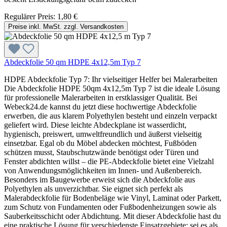
Regulärer Preis:
1,80 €
Preise inkl. MwSt. zzgl. Versandkosten
Abdeckfolie 50 qm HDPE 4x12,5m Typ 7
HDPE Abdeckfolie Typ 7: Ihr vielseitiger Helfer bei Malerarbeiten
Die Abdeckfolie HDPE 50qm 4x12,5m Typ 7 ist die ideale Lösung
für professionelle Malerarbeiten in erstklassiger Qualität. Bei
Webeck24.de kannst du jetzt diese hochwertige Abdeckfolie
erwerben, die aus klarem Polyethylen besteht und einzeln verpackt
geliefert wird. Diese leichte Abdeckplane ist wasserdicht,
hygienisch, preiswert, umweltfreundlich und äußerst vielseitig
einsetzbar. Egal ob du Möbel abdecken möchtest, Fußböden
schützen musst, Staubschutzwände benötigst oder Türen und
Fenster abdichten willst – die PE-Abdeckfolie bietet eine Vielzahl
von Anwendungsmöglichkeiten im Innen- und Außenbereich.
Besonders im Baugewerbe erweist sich die Abdeckfolie aus
Polyethylen als unverzichtbar. Sie eignet sich perfekt als
Malerabdeckfolie für Bodenbeläge wie Vinyl, Laminat oder Parkett,
zum Schutz von Fundamenten oder Fußbodenheizungen sowie als
Sauberkeitsschicht oder Abdichtung. Mit dieser Abdeckfolie hast du
eine praktische Lösung für verschiedenste Einsatzgebiete: sei es als